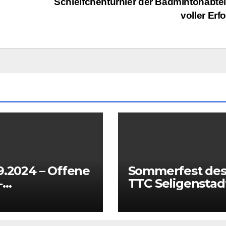
Schleifchenturnier der Badmintonabte
voller Erf
9.2024 – Offene
Sommerfest de
-
TTC Seligenstad
terschaften für
2024 m. Galerie
htennisbegeiste