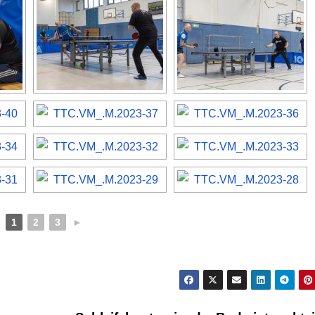
1
2
3
►