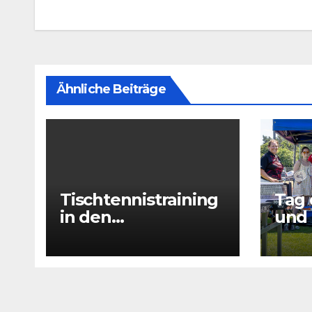
Ähnliche Beiträge
Tischtennistraining
Tag 
in den
und 
Sommerferien 2026
drin
– 29.07 + 31.07 +
05.08 + 07.08