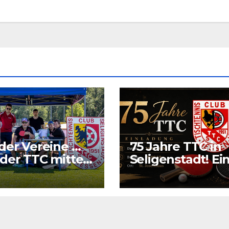
der Vereine …
75 Jahre TTC in
der TTC mitten
Seligenstadt! Ei
Grund richtig zu
feiern.