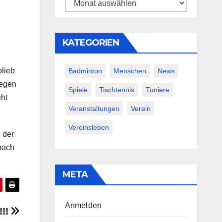
Archiv
KATEGORIEN
blieb
Badminton
Menschen
News
gegen
Spiele
Tischtennis
Tuniere
ht
Veranstaltungen
Verein
Vereinsleben
 der
nbach
META
Anmelden
!!!