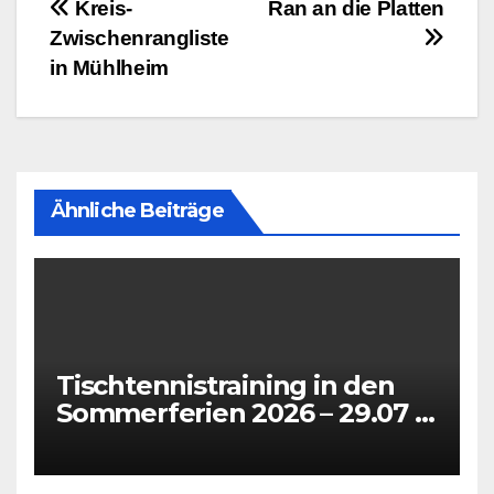
Beitragsnavigation
Kreis-
Ran an die Platten
Zwischenrangliste
in Mühlheim
Ähnliche Beiträge
Tischtennistraining in den
Sommerferien 2026 – 29.07 +
31.07 + 05.08 + 07.08