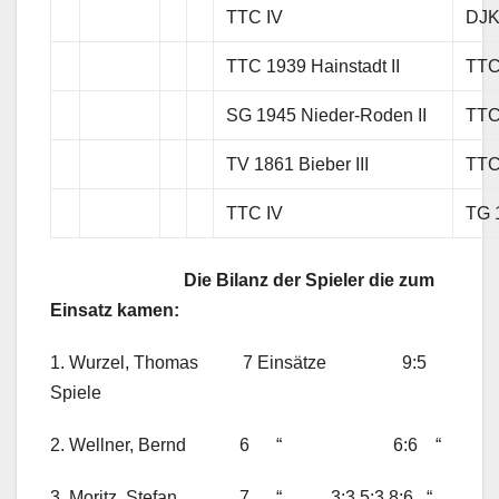
TTC IV
DJK
TTC 1939 Hainstadt II
TTC
SG 1945 Nieder-Roden II
TTC
TV 1861 Bieber III
TTC
TTC IV
TG 
Die Bilanz der Spieler die zum
Einsatz kamen:
1. Wurzel, Thomas 7 Einsätze 9:5
Spiele
2. Wellner, Bernd 6 “ 6:6 “
3. Moritz, Stefan 7 “ 3:3 5:3 8:6 “