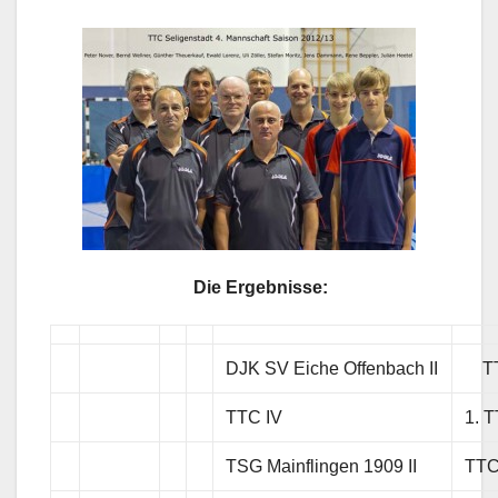
Die Ergebnisse:
DJK SV Eiche Offenbach II
TT
TTC IV
1. 
TSG Mainflingen 1909 II
TTC