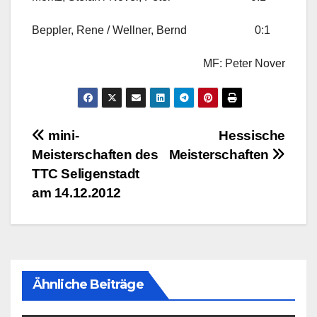
Beppler, Rene / Wellner, Bernd 0:1
MF: Peter Nover
Beitragsnavigation
mini-
Hessische
Meisterschaften des
Meisterschaften
TTC Seligenstadt
am 14.12.2012
Ähnliche Beiträge