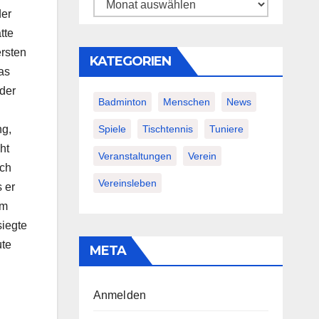
Archiv
der
tte
ersten
KATEGORIEN
as
der
Badminton
Menschen
News
Spiele
Tischtennis
Tuniere
ng,
ht
Veranstaltungen
Verein
uch
Vereinsleben
 er
im
siegte
ute
META
Anmelden