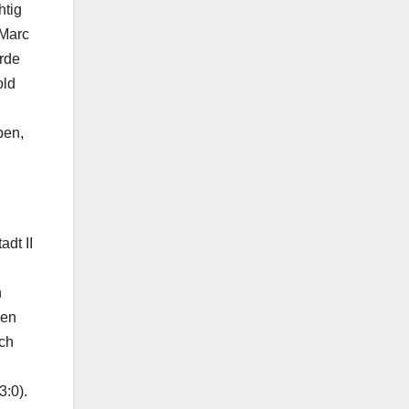
htig
 Marc
urde
old
ben,
dt II
n
den
ech
3:0).