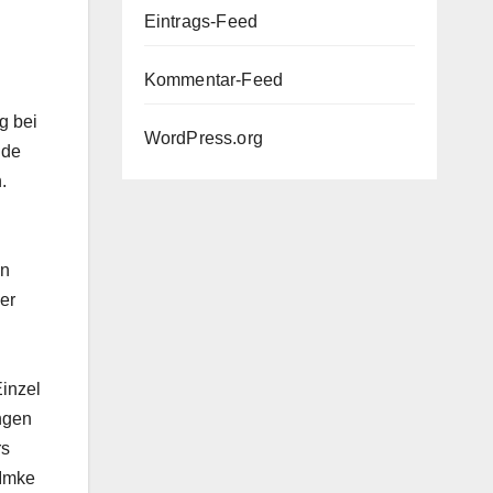
Eintrags-Feed
Kommentar-Feed
g bei
WordPress.org
nde
.
en
er
Einzel
ängen
rs
 Imke