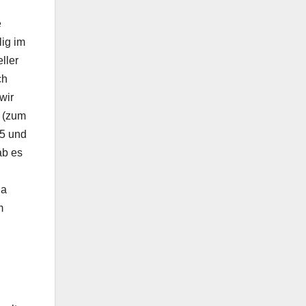
e
lig im
ller
ch
wir
n (zum
:5 und
ab es
da
m