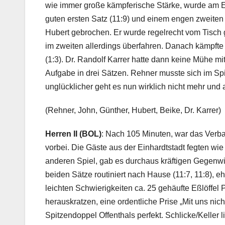
wie immer große kämpferische Stärke, wurde am End
guten ersten Satz (11:9) und einem engen zweiten
Hubert gebrochen. Er wurde regelrecht vom Tisch ge
im zweiten allerdings überfahren. Danach kämpfte 
(1:3). Dr. Randolf Karrer hatte dann keine Mühe mi
Aufgabe in drei Sätzen. Rehner musste sich im Sp
unglücklicher geht es nun wirklich nicht mehr und 
(Rehner, John, Günther, Hubert, Beike, Dr. Karrer)
Herren II (BOL)
: Nach 105 Minuten, war das Verb
vorbei. Die Gäste aus der Einhardtstadt fegten wi
anderen Spiel, gab es durchaus kräftigen Gegenwi
beiden Sätze routiniert nach Hause (11:7, 11:8), e
leichten Schwierigkeiten ca. 25 gehäufte Eßlöffel
herauskratzen, eine ordentliche Prise „Mit uns nic
Spitzendoppel Offenthals perfekt. Schlicke/Keller 