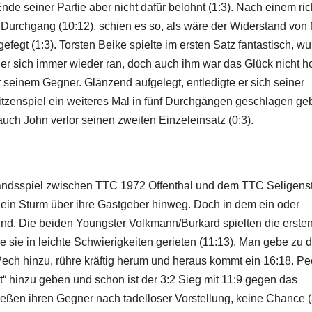
e seiner Partie aber nicht dafür belohnt (1:3). Nach einem ric
 Durchgang (10:12), schien es so, als wäre der Widerstand von
fegt (1:3). Torsten Beike spielte im ersten Satz fantastisch, w
er sich immer wieder ran, doch auch ihm war das Glück nicht h
t seinem Gegner. Glänzend aufgelegt, entledigte er sich seiner
itzenspiel ein weiteres Mal in fünf Durchgängen geschlagen ge
auch John verlor seinen zweiten Einzeleinsatz (0:3).
andsspiel zwischen TTC 1972 Offenthal und dem TTC Seligensta
e ein Sturm über ihre Gastgeber hinweg. Doch in dem ein oder
nd. Die beiden Youngster Volkmann/Burkard spielten die erste
he sie in leichte Schwierigkeiten gerieten (11:13). Man gebe zu 
 Pech hinzu, rühre kräftig herum und heraus kommt ein 16:18. P
ht“ hinzu geben und schon ist der 3:2 Sieg mit 11:9 gegen das
ließen ihren Gegner nach tadelloser Vorstellung, keine Chance (