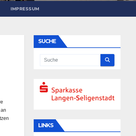
IMPRESSUM
SUCHE
re
 an
tzen
LINKS