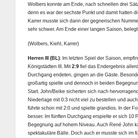
Wolbers konnte am Ende, nach schnellen drei Sätz
denn es war der sechste Punkt und damit hatten di
Karrer musste sich dann der gegnerischen Nummer
sehr schwer. Am Ende einer langen Saison, beleg
(Wolbers, Kiehl, Karrer)
Herren III (BL)
: Im letzten Spiel der Saison, empf
Königstädten III. Mit
2:9
fiel das Endergebnis allerd
Durchgang endeten, gingen an die Gäste. Besonde
großartig spielte und dennoch in beiden Begegnun
Start. John/Beike sicherten sich nach hervorragen
Niederlage mit 0:3 nicht viel zu bestellen und auc
führte schon mit 2:0 und spielte grandios. In der F
besser. Im fünften Durchgang erspielte er sich 10
Begegnung auf hohem Niveau. Auch René John käm
spektakuläre Bälle. Doch auch er musste sich im f