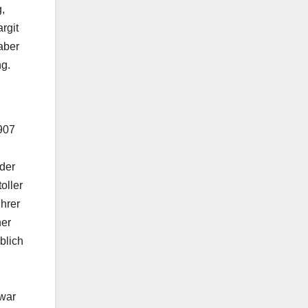
,
rgit
aber
ng.
1907
der
oller
ihrer
ner
blich
zwar