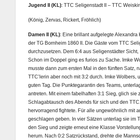
Jugend II (KL)
: TTC Seligenstadt II – TTC Weiski
(König, Zervas, Rickert, Fröhlich)
Damen II (KL)
: Eine brillant aufgelegte Alexandr
der TG Bornheim 1860 II. Die Gäste vom TTC Seli
durchzusetzen. Dem 6:4 aus Seligenstädter Sicht,
Schon im Doppel ging es furios zu Sache. Imke Wol
musste dann zum ersten Mal in den fünften Satz, nac
TTC’lerin aber noch mit 3:2 durch. Imke Wolbers, u
guten Tag. Die Punktegarantin des Teams, unterlag
antreten. Mit einem fabelhaften 3:1 Sieg, glich si
Schlagabtausch des Abends für sich und den TTC. S
hervorragend fightete. Für alle ungewöhnlich mit
geschlagen geben. In vier Sätzen unterlag sie im T
den Sieg und zeigte erneut eine Klasse Vorstellung
herum. Nach 0:2 Satzrückstand, drehte die Mannsch