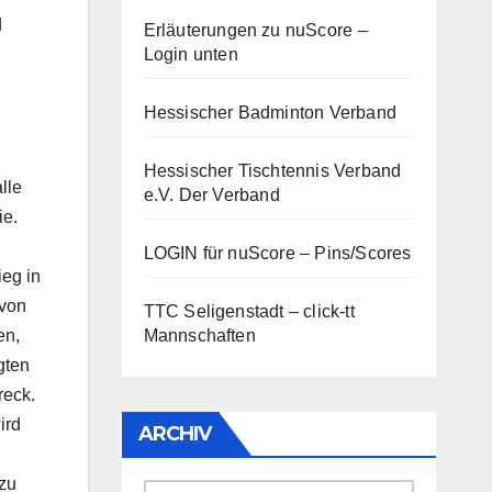
d
Erläuterungen zu nuScore
–
Login unten
Hessischer Badminton Verband
Hessischer Tischtennis Verband
lle
e.V.
Der Verband
ie.
LOGIN für nuScore – Pins/Scores
ieg in
 von
TTC Seligenstadt – click-tt
Mannschaften
en,
gten
reck.
ird
ARCHIV
 zu