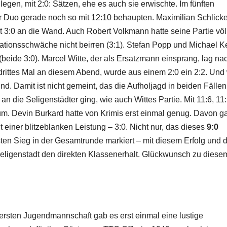
egen, mit 2:0: Sätzen, ehe es auch sie erwischte. Im fünften
r Duo gerade noch so mit 12:10 behaupten. Maximilian Schlick
t 3:0 an die Wand. Auch Robert Volkmann hatte seine Partie völ
rationsschwäche nicht beirren (3:1). Stefan Popp und Michael Ke
 (beide 3:0). Marcel Witte, der als Ersatzmann einsprang, lag na
drittes Mal an diesem Abend, wurde aus einem 2:0 ein 2:2. Und 
d. Damit ist nicht gemeint, das die Aufholjagd in beiden Fälle
an die Seligenstädter ging, wie auch Wittes Partie. Mit 11:6, 11
m. Devin Burkard hatte von Krimis erst einmal genug. Davon g
t einer blitzeblanken Leistung – 3:0. Nicht nur, das dieses
9:0
en Sieg in der Gesamtrunde markiert – mit diesem Erfolg und 
 Seligenstadt den direkten Klassenerhalt. Glückwunsch zu diese
 ersten Jugendmannschaft gab es erst einmal eine lustige