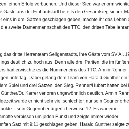
en, einen Erfolg verbuchen. Und dieser Sieg war enorm wichtig
e Gäste aus der Einhardstadt bereits den Gesamtsieg sicher. Ma
 eins in drei Sätzen geschlagen geben, machte ihr das Leben 
t die zweite Damenmannschaft des TTC, den dritten Tabellenra
ing das dritte Herrenteam Seligenstadts, ihre Gäste vom SV Al. 
ings deutlich zu hoch aus. Denn alle drei Partien, die im fünften
rs hart erwischte es die Nummer eins des TTC, Armin Rehner, 
gen unterlag. Dabei gelang dem Team von Harald Günther ein t
dem Spiel und drei Sätzen, den Sieg. Rehner/Hubert hatten bei 
h Günther/Dr. Karrer verloren ungewöhnlich deutlich. Armin Reh
olgezeit wurde er nicht sehr viel schlechter, nur sein Gegner erhe
 Punkte – sein Gegenüber ärgerlicherweise 12. Es war eine
pfte verbissen um jeden Punkt und zeigte immer wieder
ünften Satz mit 9:11 geschlagen geben. Harald Günther zeigte 