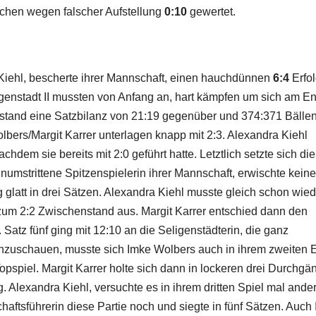
rchen wegen falscher Aufstellung
0:10
gewertet.
a Kiehl, bescherte ihrer Mannschaft, einen hauchdünnen
6:4
Erfol
genstadt II mussten von Anfang an, hart kämpfen um sich am E
 stand eine Satzbilanz von 21:19 gegenüber und 374:371 Bällen
bers/Margit Karrer unterlagen knapp mit 2:3. Alexandra Kiehl
hdem sie bereits mit 2:0 geführt hatte. Letztlich setzte sich die
numstrittene Spitzenspielerin ihrer Mannschaft, erwischte kein
 glatt in drei Sätzen. Alexandra Kiehl musste gleich schon wied
e zum 2:2 Zwischenstand aus. Margit Karrer entschied dann den
atz fünf ging mit 12:10 an die Seligenstädterin, die ganz
 anzuschauen, musste sich Imke Wolbers auch in ihrem zweiten 
opspiel. Margit Karrer holte sich dann in lockeren drei Durchg
. Alexandra Kiehl, versuchte es in ihrem dritten Spiel mal ande
aftsführerin diese Partie noch und siegte in fünf Sätzen. Auch