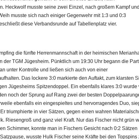
en.
Heckwolf musste seine zwei Einzel, nach großem Kampf un
Weih musste sich nach einiger Gegenwehr mit 1:3 und 0:3
schließt diese Verbandsrunde auf Tabellenplatz vier.
mpfing die fünfte Herrenmannschaft in der heimischen Merianha
von der TGM Jügesheim. Pünktlich um 19:30 Uhr begann die Part
n unter Kontrolle und ließen sich auch von einer
aufhalten. Das lockere 3:0 markierte den Auftakt, zum klarsten S
gen Jügesheims Spitzendoppel. Ein ebenfalls klares 3:0 wurde
iden noch der Sprung auf Rang zwei der besten Doppelpaarung
rweile ebenfalls ein eingespieltes und hervorragendes Duo, sie
 Er triumphierte in vier Sätzen, gegen einen wahren Materialsch
lk. Riesengroß und ganz viel Kraft. Nur das Fischer nicht grün w
ichen Schimmer, konnte man in Fischers Gesicht nach 0:2 Sätzen
Satzpause, wusste Hulk Fischer seine Kräfte bei den Topspins