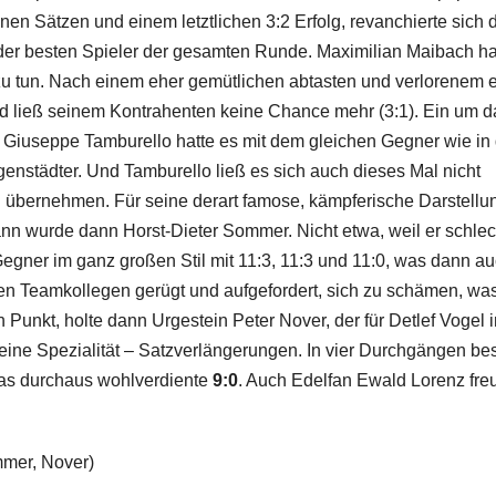
en Sätzen und einem letztlichen 3:2 Erfolg, revanchierte sich 
der besten Spieler der gesamten Runde. Maximilian Maibach ha
 zu tun. Nach einem eher gemütlichen abtasten und verlorenem 
d ließ seinem Kontrahenten keine Chance mehr (3:1). Ein um d
 Giuseppe Tamburello hatte es mit dem gleichen Gegner wie in 
genstädter. Und Tamburello ließ es sich auch dieses Mal nicht
u übernehmen. Für seine derart famose, kämpferische Darstellu
n wurde dann Horst-Dieter Sommer. Nicht etwa, weil er schlec
Gegner im ganz großen Stil mit 11:3, 11:3 und 11:0, was dann a
 Teamkollegen gerügt und aufgefordert, sich zu schämen, was
n Punkt, holte dann Urgestein Peter Nover, der für Detlef Vogel 
seine Spezialität – Satzverlängerungen. In vier Durchgängen be
as durchaus wohlverdiente
9:0
. Auch Edelfan Ewald Lorenz fre
mmer, Nover)