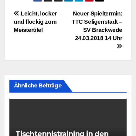
Beitragsnavigation
Leicht, locker
Neuer Spieltermin:
und flockig zum
TTC Seligenstadt –
Meistertitel
SV Brackwede
24.03.2018 14 Uhr
Ähnliche Beiträge
Tischtennistraining in den