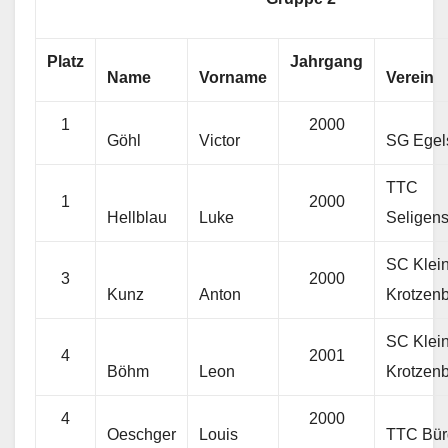
Platz
Jahrgang
Name
Vorname
Verein
1
2000
Göhl
Victor
SG Egel
TTC
1
2000
Hellblau
Luke
Seligens
SC Klei
3
2000
Kunz
Anton
Krotzen
SC Klei
4
2001
Böhm
Leon
Krotzen
4
2000
Oeschger
Louis
TTC Bür