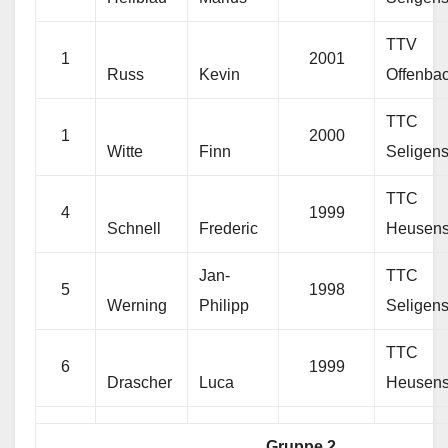
TTV
1
2001
Russ
Kevin
Offenba
TTC
1
2000
Witte
Finn
Seligens
TTC
4
1999
Schnell
Frederic
Heusen
Jan-
TTC
5
1998
Werning
Philipp
Seligens
TTC
6
1999
Drascher
Luca
Heusen
Gruppe 2