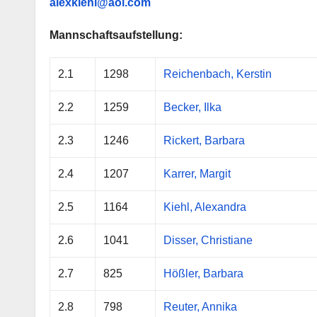
alexkiehl@aol.com
Mannschaftsaufstellung:
2.1
1298
Reichenbach, Kerstin
2.2
1259
Becker, Ilka
2.3
1246
Rickert, Barbara
2.4
1207
Karrer, Margit
2.5
1164
Kiehl, Alexandra
2.6
1041
Disser, Christiane
2.7
825
Hößler, Barbara
2.8
798
Reuter, Annika