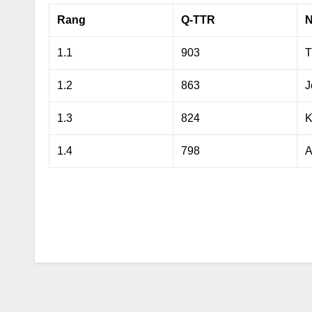
Rang
Q-TTR
N
1.1
903
T
1.2
863
J
1.3
824
K
1.4
798
A