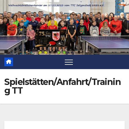
Zum
Inhalt
springen
Spielstätten/Anfahrt/Trainin
g TT