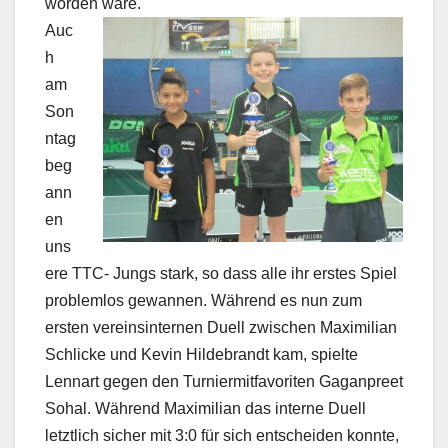
worden wäre.
Auc
h
am
Son
ntag
beg
ann
en
uns
ere TTC- Jungs stark, so dass alle ihr erstes Spiel
problemlos gewannen. Während es nun zum
ersten vereinsinternen Duell zwischen Maximilian
Schlicke und Kevin Hildebrandt kam, spielte
Lennart gegen den Turniermitfavoriten Gaganpreet
Sohal. Während Maximilian das interne Duell
letztlich sicher mit 3:0 für sich entscheiden konnte,