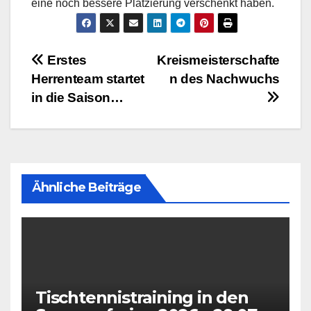
eine noch bessere Platzierung verschenkt haben.
Beitragsnavigation
Erstes
Kreismeisterschafte
Herrenteam startet
n des Nachwuchs
in die Saison…
Ähnliche Beiträge
Tischtennistraining in den