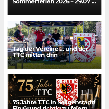
Sommerferien 2026 – 29.07 +
31.07 + 05.08 + 07.08
Tag der Vereine … und der
TTC mitten drin
75 Jahre TTC in Seligenstadt!
Ein Grund richtig zu feiern.