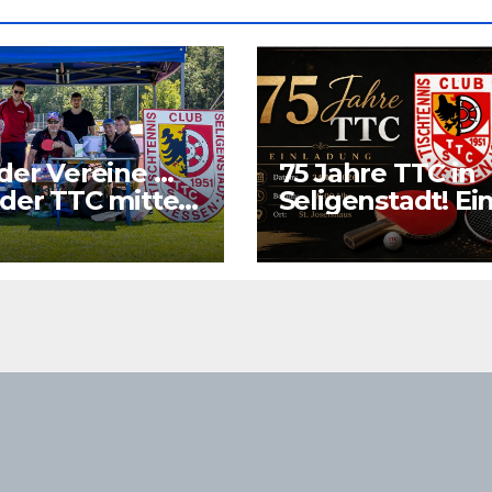
der Vereine …
75 Jahre TTC in
der TTC mitten
Seligenstadt! Ei
Grund richtig zu
feiern.