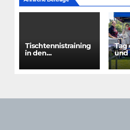
Tischtennistraining
Tag 
in den
und 
Sommerferien 2026
drin
– 29.07 + 31.07 +
05.08 + 07.08