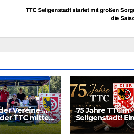
TTC Seligenstadt startet mit großen Sorg
die Sai
der Vereine …
75 Jahre TTC in
der TTC mitten
Seligenstadt! Ei
Grund richtig zu
feiern.