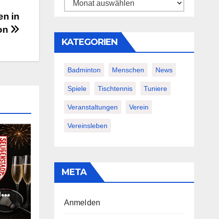
Archiv
en in
son
KATEGORIEN
Badminton
Menschen
News
Spiele
Tischtennis
Tuniere
Veranstaltungen
Verein
Vereinsleben
META
n
Anmelden