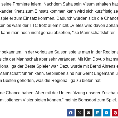
 seine Premiere feiern. Nachdem Saha sein Visum erhalten hat
exander Krenz zum Einsatz kommen kann wird sich kurzfristig ze
hsspieler zum Einsatz kommen. Dadurch würden sich die Chanc
enlos wäre der TTC trotz allem nicht. „Vieles wird davon abhä
s kann man noch nicht genau absehen, “ so Mannschaftsführer
ekannten. In der vorletzten Saison spielte man in der Regiona
icht der Mannschaft aber sehr verändert. Mit Kim Doyub hat m
gionalliga der Beste Spieler war. Dazu wurde mit Bernd Ahrens 
die Mannschaft führen kann. Geblieben sind nur Gerrit Engemann 
em Besten gehörten, was die Regionalliga zu bieten hat.
ine Chance haben. Aber mit der Unterstützung unserer Zuschau
mit offenem Visier bieten können,“ meinte Bomsdorf zum Spiel.