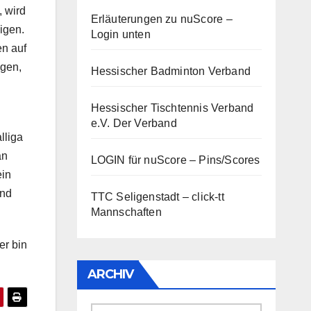
, wird
Erläuterungen zu nuScore
–
igen.
Login unten
en auf
ngen,
Hessischer Badminton Verband
Hessischer Tischtennis Verband
e.V.
Der Verband
lliga
an
LOGIN für nuScore – Pins/Scores
ein
und
TTC Seligenstadt – click-tt
Mannschaften
er bin
ARCHIV