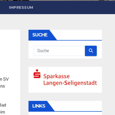
IMPRESSUM
SUCHE
um SV
ins
 Bad
LINKS
eim