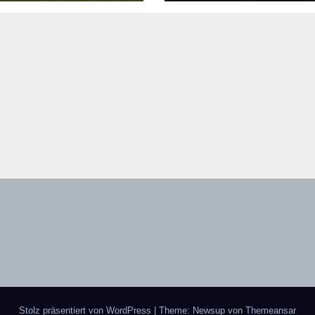
Stolz präsentiert von WordPress
|
Theme: Newsup von
Themeansar