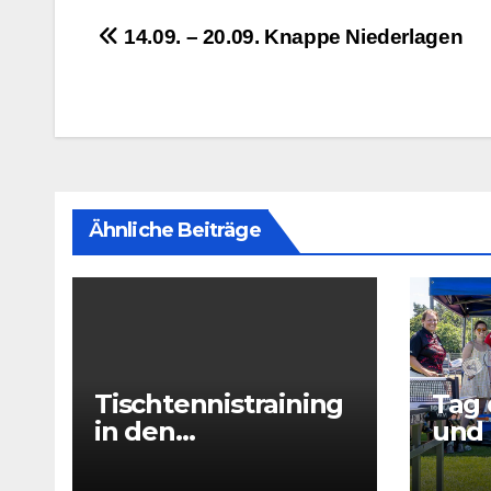
Beitragsnavigation
14.09. – 20.09. Knappe Niederlagen
Ähnliche Beiträge
Tischtennistraining
Tag 
in den
und 
Sommerferien 2026
drin
– 29.07 + 31.07 +