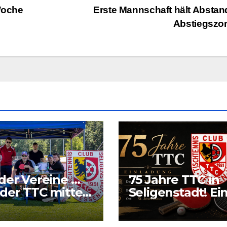
 Woche
Erste Mannschaft hält Abstan
Abstiegszo
der Vereine …
75 Jahre TTC in
der TTC mitten
Seligenstadt! Ei
Grund richtig zu
feiern.