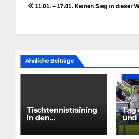
Beitragsnavigation
11.01. – 17.01. Keinen Sieg in dieser
Ähnliche Beiträge
Tischtennistraining
Tag 
in den
und 
Sommerferien 2026
drin
– 29.07 + 31.07 +