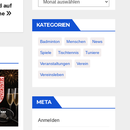
Archiv
d auf
ne
KATEGORIEN
Badminton
Menschen
News
Spiele
Tischtennis
Tuniere
Veranstaltungen
Verein
Vereinsleben
META
n
Anmelden