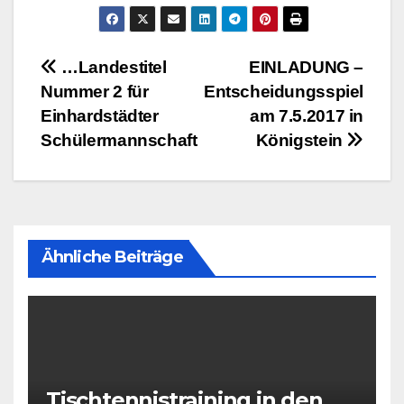
Beitragsnavigation
…Landestitel
EINLADUNG –
Nummer 2 für
Entscheidungsspiel
Einhardstädter
am 7.5.2017 in
Schülermannschaft
Königstein
Ähnliche Beiträge
Tischtennistraining in den