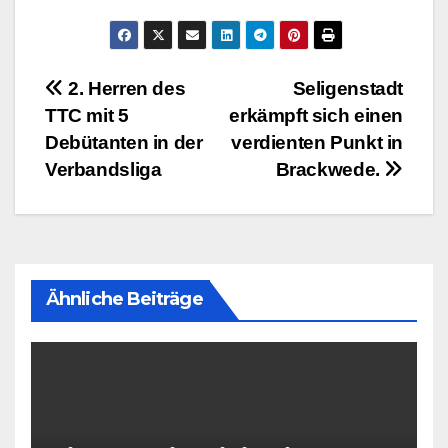
Beitragsnavigation
2. Herren des
Seligenstadt
TTC mit 5
erkämpft sich einen
Debütanten in der
verdienten Punkt in
Verbandsliga
Brackwede.
Ähnliche Beiträge