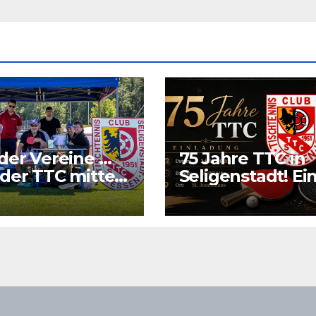
der Vereine …
75 Jahre TTC in
der TTC mitten
Seligenstadt! Ei
Grund richtig zu
feiern.