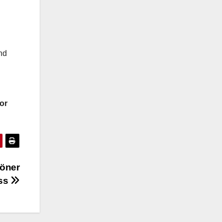
nd
or
höner
ss