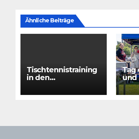
Ähnliche Beiträge
Tischtennistraining
Tag 
in den
und 
Sommerferien 2026
drin
– 29.07 + 31.07 +
05.08 + 07.08