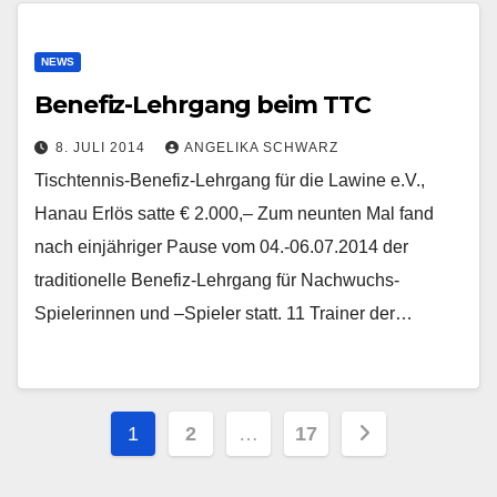
NEWS
Benefiz-Lehrgang beim TTC
8. JULI 2014
ANGELIKA SCHWARZ
Tischtennis-Benefiz-Lehrgang für die Lawine e.V.,
Hanau Erlös satte € 2.000,– Zum neunten Mal fand
nach einjähriger Pause vom 04.-06.07.2014 der
traditionelle Benefiz-Lehrgang für Nachwuchs-
Spielerinnen und –Spieler statt. 11 Trainer der…
Beitragsnavigation
1
2
…
17